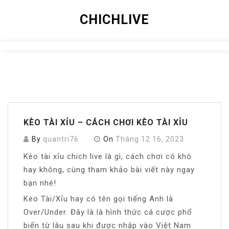
Skip
CHICHLIVE
to
content
Close
Menu
KÈO TÀI XỈU – CÁCH CHƠI KÈO TÀI XỈU
By
quantri76
On
Tháng 12 16, 2023
Kèo tài xỉu chich live là gì, cách chơi có khó
hay không, cùng tham khảo bài viết này ngay
bạn nhé!
Kèo Tài/Xỉu hay có tên gọi tiếng Anh là
Over/Under. Đây là là hình thức cá cược phổ
biến từ lâu sau khi được nhập vào Việt Nam