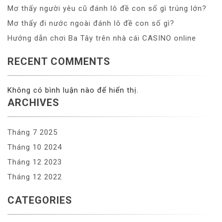
Mơ thấy người yêu cũ đánh lô đề con số gì trúng lớn?
Mơ thấy đi nước ngoài đánh lô đề con số gì?
Hướng dẫn chơi Ba Tây trên nhà cái CASINO online
RECENT COMMENTS
Không có bình luận nào để hiển thị.
ARCHIVES
Tháng 7 2025
Tháng 10 2024
Tháng 12 2023
Tháng 12 2022
CATEGORIES