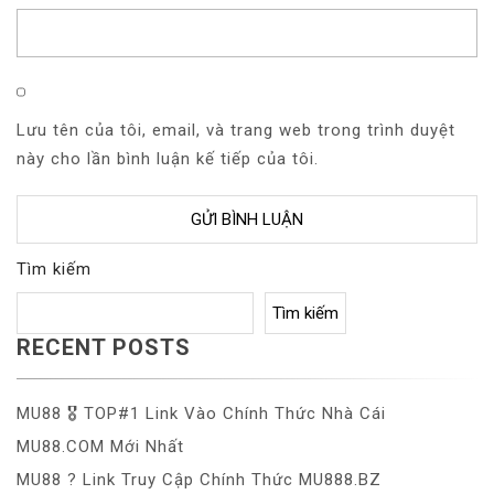
Lưu tên của tôi, email, và trang web trong trình duyệt
này cho lần bình luận kế tiếp của tôi.
Tìm kiếm
Tìm kiếm
RECENT POSTS
MU88 🎖️ TOP#1 Link Vào Chính Thức Nhà Cái
MU88.COM Mới Nhất
MU88 ?️ Link Truy Cập Chính Thức MU888.BZ