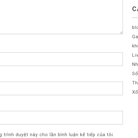
C
bl
Ga
kh
Li
Nh
S
Th
Xổ
 trình duyệt này cho lần bình luận kế tiếp của tôi.