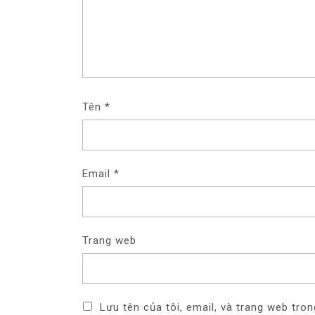
Tên
*
Email
*
Trang web
Lưu tên của tôi, email, và trang web trong