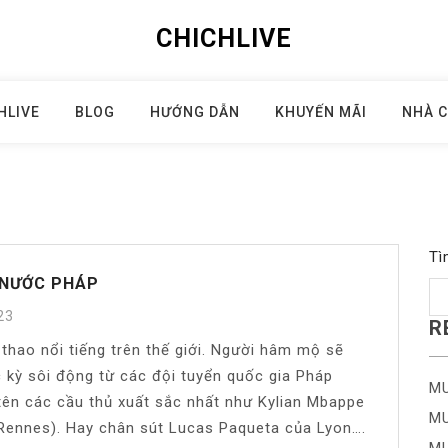
CHICHLIVE
HLIVE
BLOG
HƯỚNG DẪN
KHUYẾN MÃI
NHÀ C
Tì
T NƯỚC PHÁP
23
R
 thao nổi tiếng trên thế giới. Người hâm mộ sẽ
kỳ sôi động từ các đội tuyển quốc gia Pháp
MU
 tên các cầu thủ xuất sắc nhất như Kylian Mbappe
MU
(Rennes). Hay chân sút Lucas Paqueta của Lyon….