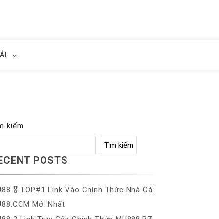
ÁI
m kiếm
Tìm kiếm
ECENT POSTS
88 🎖️ TOP#1 Link Vào Chính Thức Nhà Cái
88.COM Mới Nhất