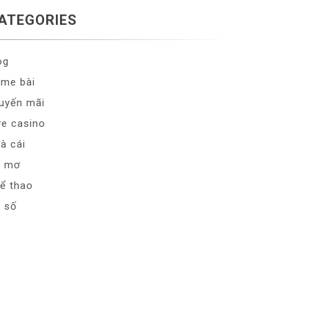
ATEGORIES
og
me bài
uyến mãi
ve casino
à cái
ổ mơ
ể thao
 số