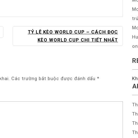
MU
Mơ
tr
Mơ
TỶ LỆ KÈO WORLD CUP – CÁCH ĐỌC
Hư
KÈO WORLD CUP CHI TIẾT NHẤT
on
R
khai.
Các trường bắt buộc được đánh dấu
*
Kh
A
Th
Th
Th
Th