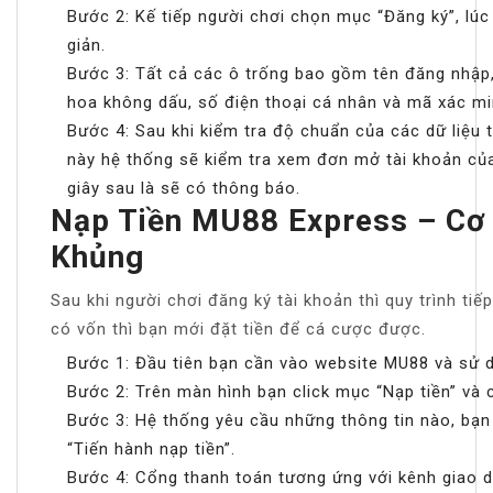
Bước 2: Kế tiếp người chơi chọn mục “Đăng ký”, lú
giản.
Bước 3: Tất cả các ô trống bao gồm tên đăng nhập, m
hoa không dấu, số điện thoại cá nhân và mã xác mi
Bước 4: Sau khi kiểm tra độ chuẩn của các dữ liệu 
này hệ thống sẽ kiểm tra xem đơn mở tài khoản của
giây sau là sẽ có thông báo.
Nạp Tiền MU88 Express – Cơ 
Khủng
Sau khi người chơi đăng ký tài khoản thì quy trình tiếp
có vốn thì bạn mới đặt tiền để cá cược được.
Bước 1: Đầu tiên bạn cần vào website MU88 và sử 
Bước 2: Trên màn hình bạn click mục “Nạp tiền” và 
Bước 3: Hệ thống yêu cầu những thông tin nào, bạn 
“Tiến hành nạp tiền”.
Bước 4: Cổng thanh toán tương ứng với kênh giao 