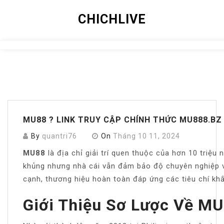
Skip
CHICHLIVE
to
content
Close
Menu
MU88 ?️ LINK TRUY CẬP CHÍNH THỨC MU888.BZ
By
quantri76
On
Tháng 10 11, 2024
MU88
là địa chỉ giải trí quen thuộc của hơn 10 triệu
khủng nhưng nhà cái vẫn đảm bảo độ chuyên nghiệp v
cạnh, thương hiệu hoàn toàn đáp ứng các tiêu chí kh
Giới Thiệu Sơ Lược Về M