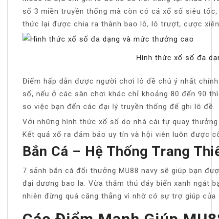
số 3 miền truyền thống mà còn có cả xổ số siêu tốc, 
thức lại được chia ra thành bao lô, lô trượt, cược xi
Hình thức xổ số đa d
Điểm hấp dẫn được người chơi lô đề chú ý nhất chính 
số, nếu ở các sân chơi khác chỉ khoảng 80 đến 90 thì
so việc bạn đến các đại lý truyền thống để ghi lô đề.
Với những hình thức xổ số do nhà cái tự quay thưởng 
Kết quả xổ ra đảm bảo uy tín và hội viên luôn được c
Bắn Cá – Hệ Thống Trang Thiế
7 sảnh bắn cá đổi thưởng MU88 navy sẽ giúp bạn đượ
đại dương bao la. Vừa thăm thú đáy biển xanh ngát bạ
nhiên đừng quá căng thẳng vì nhờ có sự trợ giúp của c