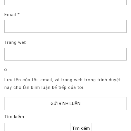
Email
*
Trang web
Lưu tên của tôi, email, và trang web trong trình duyệt
này cho lần bình luận kế tiếp của tôi.
Tìm kiếm
Tìm kiếm