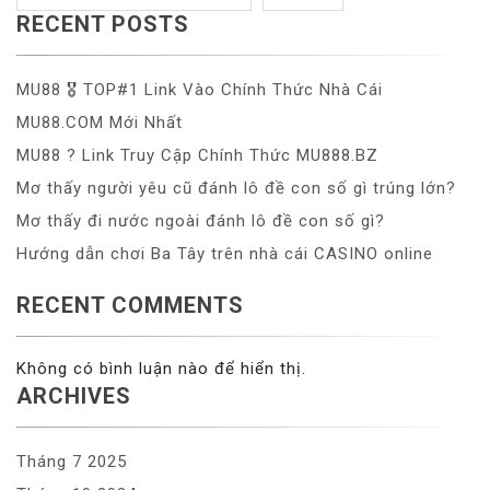
RECENT POSTS
MU88 🎖️ TOP#1 Link Vào Chính Thức Nhà Cái
MU88.COM Mới Nhất
MU88 ?️ Link Truy Cập Chính Thức MU888.BZ
Mơ thấy người yêu cũ đánh lô đề con số gì trúng lớn?
Mơ thấy đi nước ngoài đánh lô đề con số gì?
Hướng dẫn chơi Ba Tây trên nhà cái CASINO online
RECENT COMMENTS
Không có bình luận nào để hiển thị.
ARCHIVES
Tháng 7 2025