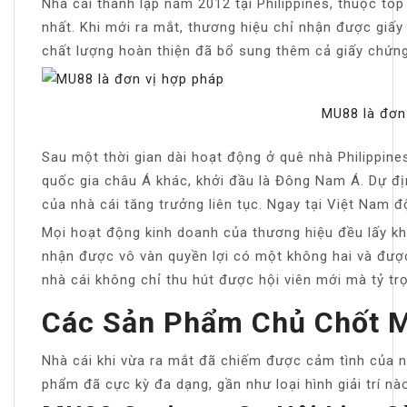
Nhà cái thành lập năm 2012 tại Philippines, thuộc to
nhất. Khi mới ra mắt, thương hiệu chỉ nhận được giấ
chất lượng hoàn thiện đã bổ sung thêm cả giấy chứng
MU88 là đơn
Sau một thời gian dài hoạt động ở quê nhà Philippin
quốc gia châu Á khác, khởi đầu là Đông Nam Á. Dự đị
của nhà cái tăng trưởng liên tục. Ngay tại Việt Nam 
Mọi hoạt động kinh doanh của thương hiệu đều lấy khá
nhận được vô vàn quyền lợi có một không hai và được 
nhà cái không chỉ thu hút được hội viên mới mà tỷ tr
Các Sản Phẩm Chủ Chốt 
Nhà cái khi vừa ra mắt đã chiếm được cảm tình của n
phẩm đã cực kỳ đa dạng, gần như loại hình giải trí nà