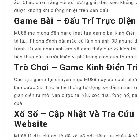
ảo. Chắc chắn rằng với số lượng giải đấu siêu khủn
được không khí cuồng nhiệt trên sân đấu.
Game Bài – Đấu Trí Trực Diệ
MU88 me mang đến hàng loạt tựa game bài kinh điển vớ
tá lả,… Phòng đánh bài mặc dù là hình ảnh 3D nhưng đố
tranh tài với nhau anh em sẽ cảm thấy cực kỳ kích t
tiền thua của người khác vì phí trung gian của thương
Trò Chơi – Game Kinh Điển Tr
Các tựa game tại chuyên mục MU88 này có cách chơi gi
bàn cược 3D. Tức là hệ thống tự động sẽ đảm nhận việc
gian diễn ra mỗi ván cược tài xỉu, xóc đĩa, rồng hổ, b
quả.
Xổ Số – Cập Nhật Và Tra Cứu 
Website
MU88 là địa chỉ ghi lô đề xổ số nổi tiếng tại châu Á