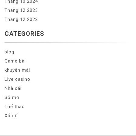
Tháng 10 2024
Tháng 12 2023
Tháng 12 2022
CATEGORIES
blog
Game bài
khuyến mãi
Live casino
Nhà cái
Sổ mơ
Thể thao
Xổ số