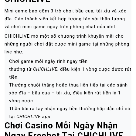
Mini game bao gồm 3 trò chơi: bầu cua, tài xỉu và xóc
đĩa. Các thành viên kết hợp tương tác với thần tượng
và chơi mini game ngay trên phòng chat của idol.
CHICHLIVE mở một số chương trình khuyến mãi cho
những người chơi đặt cược mini game tại những phòng
live như:
Chơi game mỗi ngày rinh ngay tiền
thưởng từ
CHICHLIVE
, điều kiện 1 vòng cược được rút
tiền.
Thưởng chuỗi thắng hoặc thua liên tiếp tại các sảnh
xóc đĩa – bầu cua – tài xỉu, điều kiện rút tiền là 1
vòng cược.
Thần bài ra tay nhận ngay tiền thưởng hấp dẫn chỉ có
tại
CHICHLIVE app
.
Chơi Casino Mỗi Ngày Nhận
Ngay Freebet Tại CHICHLIVE