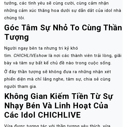
tưởng, các tình yêu sẽ cùng cười, cùng cảm nhận
những cảm xúc thăng hoa dưới sự dẫn dắt của idol nhà
chúng tôi.
Góc Tâm Sự Nhỏ To Cùng Thần
Tượng
Người ngay bên ta nhưng tri kỷ khó
tìm.
CHICHLIVEshow
là nơi các thành viên trải lòng, giãi
bày và tâm sự bất kể chủ đề nào trong cuộc sống.
Ở đây thần tượng sẽ không đưa ra những nhận xét
phiến diện mà chỉ lắng nghe, tâm sự, chia sẻ cùng
người tham gia.
Không Gian Kiếm Tiền Từ Sự
Nhạy Bén Và Linh Hoạt Của
Các Idol CHICHLIVE
Vừa được tương tác với thần tượng yêu thích, vừa