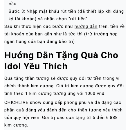
cầu
Bước 3: Nhập mật khẩu rút tiền (đã thiết lập khi đăng
ký tài khoản) và nhấn chọn “rút tiền”.
Sau khi thực hiện các bước như
hướng dẫn
trên, tiền về
tài khoản của bạn gần như là tức thì (trừ trường hợp
ngân hàng của bạn đang bảo trì).
Hướng Dẫn Tặng Quà Cho
Idol Yêu Thích
Quà tặng thần tượng sẽ được quy đổi từ tiền trong ví
chính thành kim cương. Giá trị kim cương được quy đổi
tính theo 1 kim cương tương ứng với 1000 vnd.
CHICHLIVE show cung cấp phong phú và đa dạng các
phần quà đáng yêu dành đến cho thần tượng yêu thích
của quý hội viên. Giá trị các quà tặng từ 5 đến 6.888
kim cương.