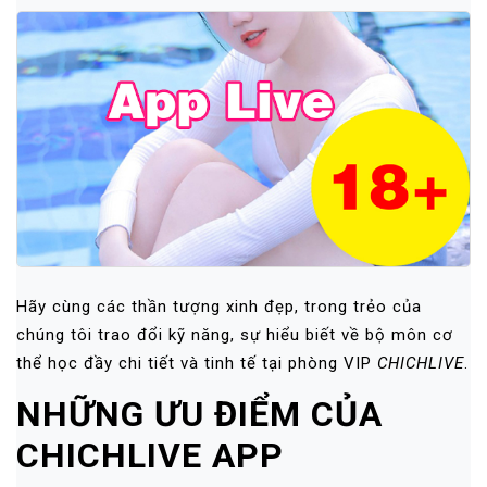
Hãy cùng các thần tượng xinh đẹp, trong trẻo của
chúng tôi trao đổi kỹ năng, sự hiểu biết về bộ môn cơ
thể học đầy chi tiết và tinh tế tại phòng VIP
CHICHLIVE
.
NHỮNG ƯU ĐIỂM CỦA
CHICHLIVE APP