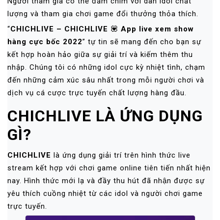
Người tham gia có thể đắm chìm với dàn idol chất
lượng và tham gia chơi game đổi thưởng thỏa thích.
“
CHICHLIVE – CHICHLIVE
💟
App live xem show
hàng cực bốc 2022
” tự tin sẽ mang đến cho bạn sự
kết hợp hoàn hảo giữa sự giải trí và kiếm thêm thu
nhập. Chúng tôi có những idol cực kỳ nhiệt tình, chạm
đến những cảm xúc sâu nhất trong mỗi người chơi và
dịch vụ cá cược trực tuyến chất lượng hàng đầu.
CHICHLIVE LÀ ỨNG DỤNG
GÌ?
CHICHLIVE
là ứng dụng giải trí trên hình thức live
stream kết hợp với chơi game online tiên tiến nhất hiện
nay. Hình thức mới lạ và đầy thu hút đã nhận được sự
yêu thích cuồng nhiệt từ các idol và người chơi game
trực tuyến.