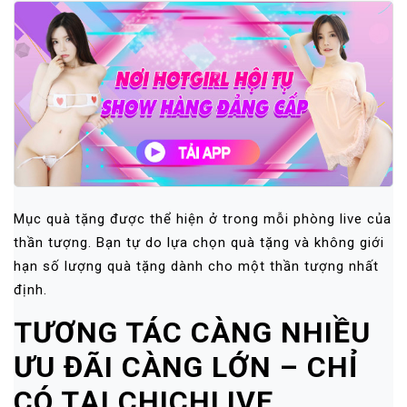
Mục quà tặng được thể hiện ở trong mỗi phòng live của
thần tượng. Bạn tự do lựa chọn quà tặng và không giới
hạn số lượng quà tặng dành cho một thần tượng nhất
định.
TƯƠNG TÁC CÀNG NHIỀU
ƯU ĐÃI CÀNG LỚN – CHỈ
CÓ TẠI CHICHLIVE