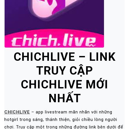
CHICHLIVE –
LINK
TRUY CẬP
CHICHLIVE MỚI
NHẤT
CHICHLIVE
– app livestream mãn nhãn với những
hotgirl trong sáng, thánh thiện, giỏi chiều lòng người
chơi. Truy cập một trong những đường link bên dưới để