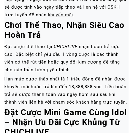
sẽ được tính vào ngày tiếp theo và liên hệ với CSKH
trực tuyến để nhận
khuyến mãi
.
Chơi Thể Thao, Nhận Siêu Cao
Hoàn Trả
Đặt cược thể thao tại
CHICHLIVE
nhận hoàn trả cực
cao. Đặc biệt chỉ yêu cầu 1 vòng cược là các thành
viên có thể rút tiền hoặc quy đổi kim cương để tặng
cho các thần tượng yêu thích.
Hạn mức cược thấp nhất là 1 triệu đồng để nhận được
khuyến mãi hoàn trả lên đến 18,888,888 vnd. Tiền hoàn
trả sẽ được thanh toán vào ngày hôm sau sau khi
thành viên liên hệ với chăm sóc khách hàng trực tuyến.
Đặt Cược Mini Game Cùng Idol
– Nhận Ưu Đãi Cực Khủng Từ
CHICHLIVE