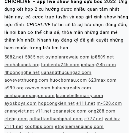
CHICHLIVE – app live show hàng cực bốc 2022
. Ứng
dụng kết hợp 2 xu hướng được nhiều quan tâm nhất
hiện nay: cá cược trực tuyến và app girl xinh show hàng
cực đỉnh.
CHICHLIVE
tự tin sẽ là sự lựa chọn đúng đắn,
là nơi bạn có thể chia sẻ, thỏa mãn những đam mê
thầm kín nhất. Nhanh tay đăng ký để giải quyết những
ham muốn trong trái tim bạn.
5882.net
5885.net
oyinolanrewaju.com
ip8509.net
esohabannk.org
hodientu24h.com
imhang24h.com
4hcongnghe.net
uahangthucungaz.com
aovevetthuong.com
huocbomau.com
623max.com
s999.org
ownvn.com
huhungrealty.com
annhagiaresaigon.com
krainebellemarry.com
ayosboys.com
hopcongkien.net
e111.net
m-520.com
enangviet.net
v11.net
zeanasice.com
ong288.com
etehg.com
oithattanthanhphat.com
e777.net
vad.biz
v111.net
kooltips.com
etnghiemangiang.com