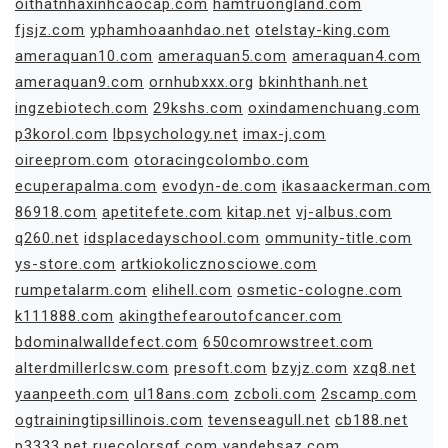
oithatnhaxinhcaocap.com
hamtruongland.com
fjsjz.com
yphamhoaanhdao.net
otelstay-king.com
ameraquan10.com
ameraquan5.com
ameraquan4.com
ameraquan9.com
ornhubxxx.org
bkinhthanh.net
ingzebiotech.com
29kshs.com
oxindamenchuang.com
p3korol.com
lbpsychology.net
imax-j.com
oireeprom.com
otoracingcolombo.com
ecuperapalma.com
evodyn-de.com
ikasaackerman.com
86918.com
apetitefete.com
kitap.net
vj-albus.com
q260.net
idsplacedayschool.com
ommunity-title.com
ys-store.com
artkiokolicznosciowe.com
rumpetalarm.com
elihell.com
osmetic-cologne.com
k111888.com
akingthefearoutofcancer.com
bdominalwalldefect.com
650comrowstreet.com
alterdmillerlcsw.com
presoft.com
bzyjz.com
xzq8.net
yaanpeeth.com
ul18ans.com
zcboli.com
2scamp.com
ogtrainingtipsillinois.com
tevenseagull.net
cb188.net
p3333.net
ruecolorsgf.com
yandehsaz.com