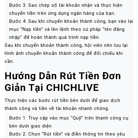
Bước 3: Sao chép số tài khoản nhận và thực hiện
chuyển tiền trên ứng dụng ngân hàng của bạn.
Bước 4: Sau khi chuyển khoản thành công, bạn vào lại
mục “Nạp tiền” và lên lệnh theo cú pháp “tên đăng
nhập” để hoàn thành quá trình nạp tiền.
Sau khi chuyển khoản thành công, hội viên nên lưu lại
hình ảnh chuyển khoản thành công để đối chiếu khi
cần.
Hướng Dẫn Rút Tiền Đơn
Giản Tại CHICHLIVE
Thực hiện các bước rút tiền bên dưới để giao dịch
thành công và tiền về tài khoản nhanh chóng:
Bước 1: Truy cập vào mục “Quỹ” trên thanh công cụ
bên dưới giao diện
Bước 2: Chọn “Rút tiền” và điền thông tin theo yêu