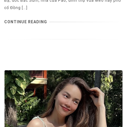
Bạ, dốc Bắc Sum, nhà của Pao, dinh thự vua Mèo hay phố
cổ Đồng […]
CONTINUE READING