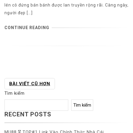
lén cô đứng bán bánh được lan truyền rộng rãi. Càng ngày,
người đẹp […]
CONTINUE READING
ĐIỀU
BÀI VIẾT CŨ HƠN
HƯỚNG
Tìm kiếm
BÀI
VIẾT
Tìm kiếm
RECENT POSTS
MU88 🎖️ TOP#1 Link Vào Chính Thức Nhà Cái