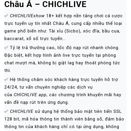
Châu Á – CHICHLIVE
✅
CHICHLIVEshow
18+ kết hợp nền tảng chơi cá cược
trực tuyến uy tín nhất Châu Á, cung cấp nhiều thể loại
game phổ biến như: Tài xỉu (Sicbo), xóc đĩa, bầu cua,
baccarat, xổ số trực tuyến…
✅ Tỷ lệ trả thưởng cao, tốc độ nạp rút nhanh chóng.
Đặc biệt, kết hợp hình ảnh live trực tuyến tại phòng
chat mượt mà, không bị giật lag hay thoát phòng tức
thì.
✅ Hệ thống chăm sóc khách hàng trực tuyến hỗ trợ
24/24, tư vấn chuyên nghiệp các dịch vụ
của
CHICHLIVE app
, các chương trình khuyến mãi hay
vấn đề nạp rút trên ứng dụng.
✅
CHICHLIVE
sử dụng hệ thống bảo mật tiên tiến SSL
128 bit, mã hóa thông tin thành viên bằng số, đảm bảo
thông tin của khách hàng chỉ có tại ứng dụng, không