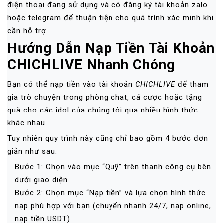
điện thoại đang sử dụng và có đăng ký tài khoản zalo
hoặc telegram để thuận tiện cho quá trình xác minh khi
cần hỗ trợ.
Hướng Dẫn Nạp Tiền Tài Khoản
CHICHLIVE Nhanh Chóng
Bạn có thể nạp tiền vào tài khoản
CHICHLIVE
để tham
gia trò chuyện trong phòng chat, cá cược hoặc tặng
quà cho các idol của chúng tôi qua nhiều hình thức
khác nhau.
Tuy nhiên quy trình này cũng chỉ bao gồm 4 bước đơn
giản như sau:
Bước 1: Chọn vào mục “Quỹ” trên thanh công cụ bên
dưới giao diện
Bước 2: Chọn mục “Nạp tiền” và lựa chọn hình thức
nạp phù hợp với bạn (chuyển nhanh 24/7, nạp online,
nạp tiền USDT)