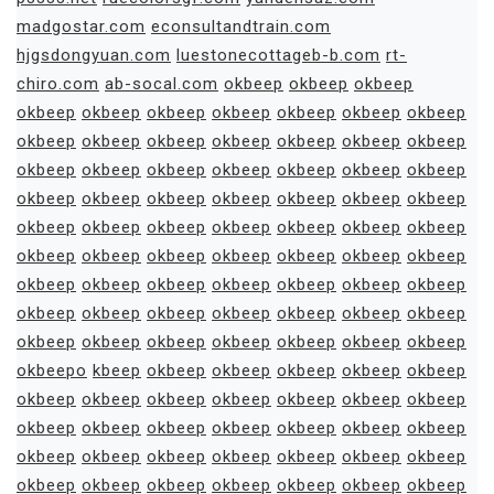
madgostar.com
econsultandtrain.com
hjgsdongyuan.com
luestonecottageb-b.com
rt-
chiro.com
ab-socal.com
okbeep
okbeep
okbeep
okbeep
okbeep
okbeep
o
kbeep
okbeep
okbeep
okbeep
okbeep
okbeep
okbeep
okbeep
okbeep
okbeep
okbeep
okbeep
okbeep
okbeep
okbeep
okbeep
okbeep
okbeep
okbeep
okbeep
okbeep
okbeep
okbeep
okbeep
okbeep
okbeep
okbeep
okbeep
okbeep
okbeep
okbeep
okbeep
okbeep
okbeep
okbeep
okbeep
okbeep
okbeep
okbeep
okbeep
okbeep
okbeep
okbeep
okbeep
okbeep
okbeep
okbeep
okbeep
okbeep
okbeep
okbeep
okbeep
okbeep
okbeep
okbeep
okbeep
okbeep
okbeep
okbeep
okbeep
okbeep
o
kbeep
okbeep
okbeep
okbeep
okbeep
okbeep
okbeep
okbeep
okbeep
okbeep
okbeep
okbeep
okbeep
okbeep
okbeep
okbeep
okbeep
okbeep
okbeep
okbeep
okbeep
okbeep
okbeep
okbeep
okbeep
okbeep
okbeep
okbeep
okbeep
okbeep
okbeep
okbeep
okbeep
okbeep