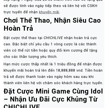
sẽ được tính vào ngày tiếp theo và liên hệ với CSKH
trực tuyến để nhận
khuyến mãi
.
Chơi Thể Thao, Nhận Siêu Cao
Hoàn Trả
Đặt cược thể thao tại
CHICHLIVE
nhận hoàn trả cực
cao. Đặc biệt chỉ yêu cầu 1 vòng cược là các thành
viên có thể rút tiền hoặc quy đổi kim cương để tặng
cho các thần tượng yêu thích.
Hạn mức cược thấp nhất là 1 triệu đồng để nhận được
khuyến mãi hoàn trả lên đến 18,888,888 vnd. Tiền hoàn
trả sẽ được thanh toán vào ngày hôm sau sau khi
thành viên liên hệ với chăm sóc khách hàng trực tuyến.
Đặt Cược Mini Game Cùng Idol
– Nhận Ưu Đãi Cực Khủng Từ
CHICHLIVE