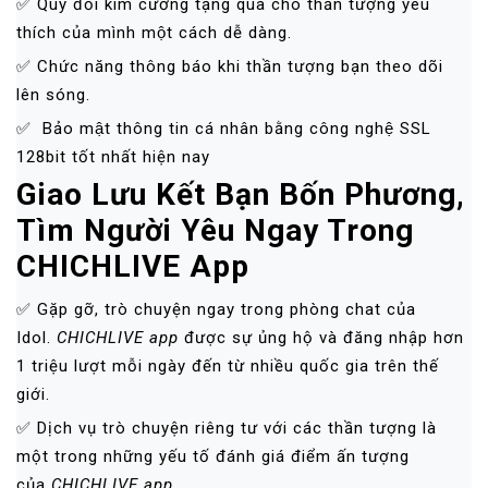
✅ Quy đổi kim cương tặng quà cho thần tượng yêu
thích của mình một cách dễ dàng.
✅ Chức năng thông báo khi thần tượng bạn theo dõi
lên sóng.
✅ Bảo mật thông tin cá nhân bằng công nghệ SSL
128bit tốt nhất hiện nay
Giao Lưu Kết Bạn Bốn Phương,
Tìm Người Yêu Ngay Trong
CHICHLIVE App
✅ Gặp gỡ, trò chuyện ngay trong phòng chat của
Idol.
CHICHLIVE app
được sự ủng hộ và đăng nhập hơn
1 triệu lượt mỗi ngày đến từ nhiều quốc gia trên thế
giới.
✅ Dịch vụ trò chuyện riêng tư với các thần tượng là
một trong những yếu tố đánh giá điểm ấn tượng
của
CHICHLIVE app
.