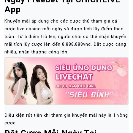
App
Khuyến mãi áp dụng cho các cược thủ tham gia cá
cược live casino mỗi ngày và được tích lũy điểm theo
tuần. Từ 5 điểm trở lên, người chơi có thể nhận khuyến
mãi tích lũy cược lên đến 8,888,888vnd. Đặt cược càng
nhiều, nhận thưởng càng lớn.
Điều kiện rút tiền khi tham gia khuyến mãi này là 1 vòng
cược.