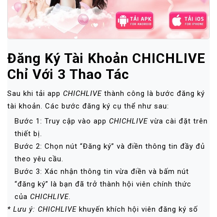
Đăng Ký Tài Khoản CHICHLIVE
Chỉ Với 3 Thao Tác
Sau khi tải app
CHICHLIVE
thành công là bước đăng ký
tài khoản. Các bước đăng ký cụ thể như sau:
Bước 1: Truy cập vào app
CHICHLIVE
vừa cài đặt trên
thiết bị.
Bước 2: Chọn nút “Đăng ký” và điền thông tin đầy đủ
theo yêu cầu.
Bước 3: Xác nhận thông tin vừa điền và bấm nút
“đăng ký” là bạn đã trở thành hội viên chính thức
của
CHICHLIVE
.
* Lưu ý:
CHICHLIVE
khuyến khích hội viên đăng ký số