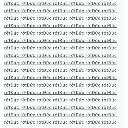
rớt
Đức rớt
Đức rớt
Đức rớt
Đức rớt
Đức rớt
Đức rớt
Đức
rớt
Đức rớt
Đức rớt
Đức rớt
Đức rớt
Đức rớt
Đức rớt
Đức
rớt
Đức rớt
Đức rớt
Đức rớt
Đức rớt
Đức rớt
Đức rớt
Đức
rớt
Đức rớt
Đức rớt
Đức rớt
Đức rớt
Đức rớt
Đức rớt
Đức
rớt
Đức rớt
Đức rớt
Đức rớt
Đức rớt
Đức rớt
Đức rớt
Đức
rớt
Đức rớt
Đức rớt
Đức rớt
Đức rớt
Đức rớt
Đức rớt
Đức
rớt
Đức rớt
Đức rớt
Đức rớt
Đức rớt
Đức rớt
Đức rớt
Đức
rớt
Đức rớt
Đức rớt
Đức rớt
Đức rớt
Đức rớt
Đức rớt
Đức
rớt
Đức rớt
Đức rớt
Đức rớt
Đức rớt
Đức rớt
Đức rớt
Đức
rớt
Đức rớt
Đức rớt
Đức rớt
Đức rớt
Đức rớt
Đức rớt
Đức
rớt
Đức rớt
Đức rớt
Đức rớt
Đức rớt
Đức rớt
Đức rớt
Đức
rớt
Đức rớt
Đức rớt
Đức rớt
Đức rớt
Đức rớt
Đức rớt
Đức
rớt
Đức rớt
Đức rớt
Đức rớt
Đức rớt
Đức rớt
Đức rớt
Đức
rớt
Đức rớt
Đức rớt
Đức rớt
Đức rớt
Đức rớt
Đức rớt
Đức
rớt
Đức rớt
Đức rớt
Đức rớt
Đức rớt
Đức rớt
Đức rớt
Đức
rớt
Đức rớt
Đức rớt
Đức rớt
Đức rớt
Đức rớt
Đức rớt
Đức
rớt
Đức rớt
Đức rớt
Đức rớt
Đức rớt
Đức rớt
Đức rớt
Đức