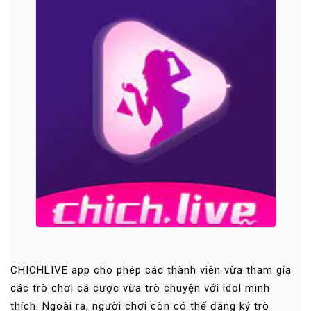
CHICHLIVE app cho phép các thành viên vừa tham gia
các trò chơi cá cược vừa trò chuyện với idol mình
thích. Ngoài ra, người chơi còn có thể đăng ký trò