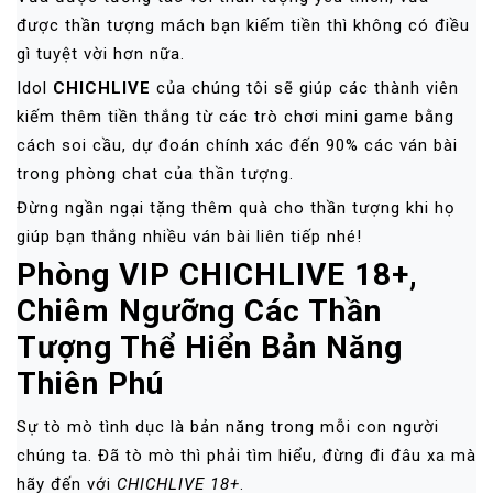
được thần tượng mách bạn kiếm tiền thì không có điều
gì tuyệt vời hơn nữa.
Idol
CHICHLIVE
của chúng tôi sẽ giúp các thành viên
kiếm thêm tiền thắng từ các trò chơi mini game bằng
cách soi cầu, dự đoán chính xác đến 90% các ván bài
trong phòng chat của thần tượng.
Đừng ngần ngại tặng thêm quà cho thần tượng khi họ
giúp bạn thắng nhiều ván bài liên tiếp nhé!
Phòng VIP CHICHLIVE 18+,
Chiêm Ngưỡng Các Thần
Tượng Thể Hiển Bản Năng
Thiên Phú
Sự tò mò tình dục là bản năng trong mỗi con người
chúng ta. Đã tò mò thì phải tìm hiểu, đừng đi đâu xa mà
hãy đến với
CHICHLIVE 18+
.