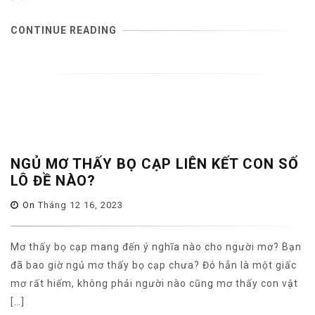
CONTINUE READING
NGỦ MƠ THẤY BỌ CẠP LIÊN KẾT CON SỐ
LÔ ĐỀ NÀO?
On
Tháng 12 16, 2023
Mơ thấy bọ cạp mang đến ý nghĩa nào cho người mơ? Bạn
đã bao giờ ngủ mơ thấy bọ cạp chưa? Đó hẳn là một giấc
mơ rất hiếm, không phải người nào cũng mơ thấy con vật
[…]