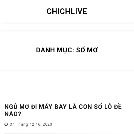
Skip
CHICHLIVE
to
content
Close
Menu
DANH MỤC:
SỔ MƠ
NGỦ MƠ ĐI MÁY BAY LÀ CON SỐ LÔ ĐỀ
NÀO?
On
Tháng 12 16, 2023