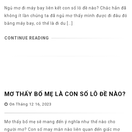
Ngủ mơ đi máy bay liên kết con số lô đề nào? Chắc hẳn đã
không ít lần chúng ta đã ngủ mơ thấy mình được đi đâu đó
bằng máy bay, có thể là đi du […]
CONTINUE READING
MƠ THẤY BỐ MẸ LÀ CON SỐ LÔ ĐỀ NÀO?
On
Tháng 12 16, 2023
Mơ thấy bố mẹ sẽ mang đến ý nghĩa như thế nào cho
người mơ? Con số may mắn nào liên quan đến giấc mơ