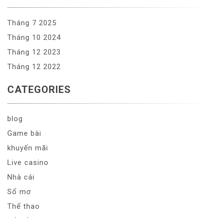
Tháng 7 2025
Tháng 10 2024
Tháng 12 2023
Tháng 12 2022
CATEGORIES
blog
Game bài
khuyến mãi
Live casino
Nhà cái
Sổ mơ
Thể thao