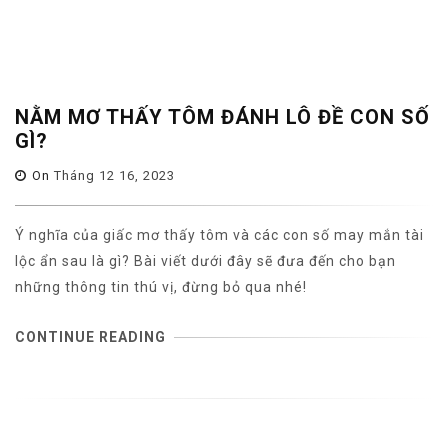
NẰM MƠ THẤY TÔM ĐÁNH LÔ ĐỀ CON SỐ
GÌ?
On
Tháng 12 16, 2023
Ý nghĩa của giấc mơ thấy tôm và các con số may mắn tài
lộc ẩn sau là gì? Bài viết dưới đây sẽ đưa đến cho bạn
những thông tin thú vị, đừng bỏ qua nhé!
CONTINUE READING