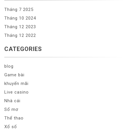
Tháng 7 2025
Tháng 10 2024
Tháng 12 2023
Tháng 12 2022
CATEGORIES
blog
Game bài
khuyến mãi
Live casino
Nhà cái
Sổ mơ
Thể thao
Xổ số