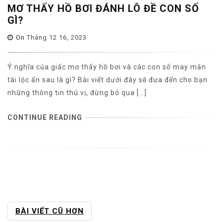
MƠ THẤY HỒ BƠI ĐÁNH LÔ ĐỀ CON SỐ
GÌ?
On
Tháng 12 16, 2023
Ý nghĩa của giấc mơ thấy hồ bơi và các con số may mắn
tài lộc ẩn sau là gì? Bài viết dưới đây sẽ đưa đến cho bạn
những thông tin thú vị, đừng bỏ qua […]
CONTINUE READING
ĐIỀU
BÀI VIẾT CŨ HƠN