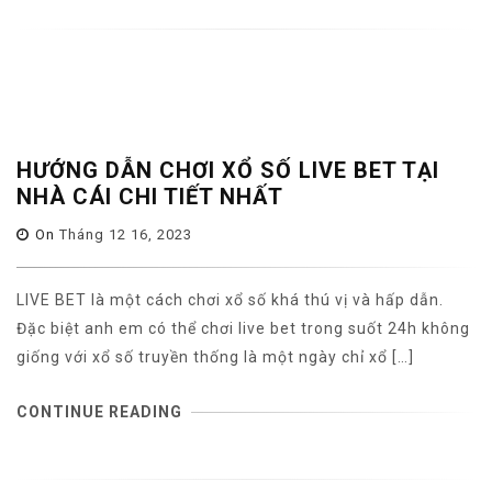
HƯỚNG DẪN CHƠI XỔ SỐ LIVE BET TẠI
NHÀ CÁI CHI TIẾT NHẤT
On
Tháng 12 16, 2023
LIVE BET là một cách chơi xổ số khá thú vị và hấp dẫn.
Đặc biệt anh em có thể chơi live bet trong suốt 24h không
giống với xổ số truyền thống là một ngày chỉ xổ […]
CONTINUE READING