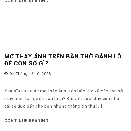
CONTINUE READING
MƠ THẤY ẢNH TRÊN BÀN THỜ ĐÁNH LÔ
ĐỀ CON SỐ GÌ?
On
Tháng 12 16, 2023
Ý nghĩa của giấc mơ thấy ảnh trên bàn thờ và các con số
may mắn tài lộc ẩn sau là gì? Bài viết dưới đây của nhà
cái sẽ đưa đến cho bạn những thông tin thú […]
CONTINUE READING