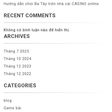
Hướng dẫn chơi Ba Tây trên nhà cái CASINO online
RECENT COMMENTS
Không có bình luận nào để hiển thị.
ARCHIVES
Tháng 7 2025
Tháng 10 2024
Tháng 12 2023
Tháng 12 2022
CATEGORIES
blog
Game bài