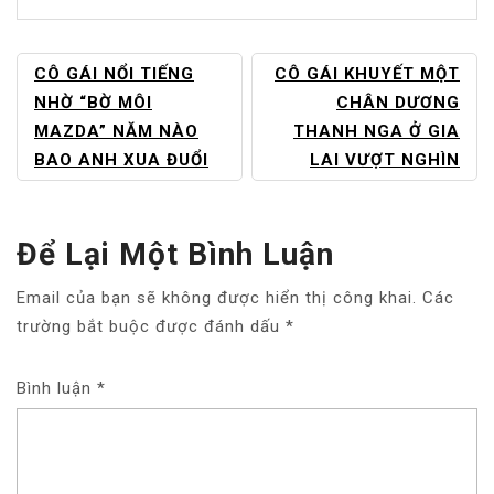
ĐIỀU
CÔ GÁI NỔI TIẾNG
CÔ GÁI KHUYẾT MỘT
HƯỚNG
NHỜ “BỜ MÔI
CHÂN DƯƠNG
BÀI
MAZDA” NĂM NÀO
THANH NGA Ở GIA
VIẾT
BAO ANH XUA ĐUỔI
LAI VƯỢT NGHÌN
Để Lại Một Bình Luận
Email của bạn sẽ không được hiển thị công khai.
Các
trường bắt buộc được đánh dấu
*
Bình luận
*