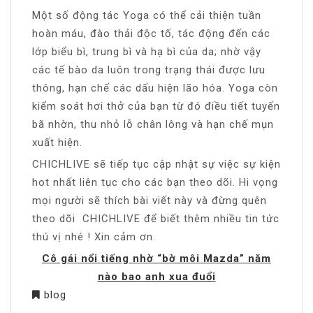
Một số động tác Yoga có thể cải thiện tuần
hoàn máu, đào thải độc tố, tác động đến các
lớp biểu bì, trung bì và hạ bì của da; nhờ vậy
các tế bào da luôn trong trạng thái được lưu
thông, hạn chế các dấu hiện lão hóa. Yoga còn
kiểm soát hơi thở của bạn từ đó điều tiết tuyến
bã nhờn, thu nhỏ lỗ chân lông và hạn chế mụn
xuất hiện.
CHICHLIVE sẽ tiếp tục cập nhật sự việc sự kiện
hot nhất liên tục cho các bạn theo dõi. Hi vọng
mọi người sẽ thích bài viết này và đừng quên
theo dõi CHICHLIVE để biết thêm nhiều tin tức
thú vị nhé ! Xin cảm ơn.
Cô gái nổi tiếng nhờ “bờ môi Mazda” năm
nào bao anh xua đuổi
blog