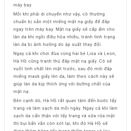
máy bay.
Mỗi khi phải di chuyển như vậy, cô thường
chuẩn bị sẵn một miếng mặt nạ giấy để đắp
ngay trên máy bay. Mặt nạ giấy sẽ cấp ẩm cho
làn da khi ngồi điều hòa nhiều, tránh tình trạng
làn da bị ảnh hưởng do áp suất thay đổi.
Ngay cả khi chơi đùa cùng hai bé Lisa và Leon,
Hà Hồ cũng tranh thủ đắp mặt nạ giấy. Cô sẽ
vuốt tinh chất lên mặt trước, sau đó mới đắp
miếng mask giấy lên da, làm theo cách này sẽ
giúp làn da kịp thích ứng với dưỡng chất của
mặt nạ.
Bên cạnh dó, Hà Hồ rất quan tâm đến bước tẩy
trang và làm sạch da mỗi ngày. Ngay cả khi làm
sạch da cẩn thận với tẩy trang và sữa rửa mặt
thì bụi bẩn vẫn còn sót lại, khi đó Hà Hồ sẽ
dùng thêm bông tẩy trang thấm toner và lau