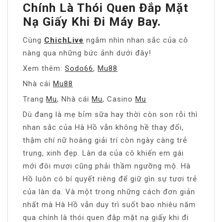
Chính Là Thói Quen Đắp Mặt
Nạ Giấy Khi Đi Máy Bay.
Cùng
ChichLive
ngắm nhìn nhan sắc của cô
nàng qua những bức ảnh dưới đây!
Xem thêm:
Sodo66
,
Mu88
Nhà cái
Mu88
Trang
Mu
, Nhà cái
Mu
, Casino
Mu
Dù đang là mẹ bỉm sữa hay thời còn son rỗi thì
nhan sắc của Hà Hồ vẫn không hề thay đổi,
thậm chí nữ hoàng giải trí còn ngày càng trẻ
trung, xinh đẹp. Làn da của cô khiến em gái
mới đôi mươi cũng phải thầm ngưỡng mộ. Hà
Hồ luôn có bí quyết riêng để giữ gìn sự tươi trẻ
của làn da. Và một trong những cách đơn giản
nhất mà Hà Hồ vẫn duy trì suốt bao nhiêu năm
qua chính là thói quen đắp mặt nạ giấy khi đi