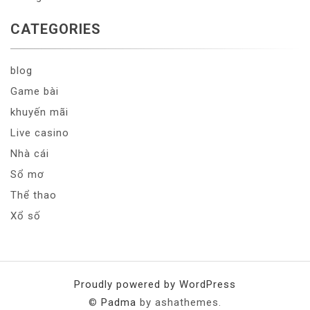
CATEGORIES
blog
Game bài
khuyến mãi
Live casino
Nhà cái
Sổ mơ
Thể thao
Xổ số
Proudly powered by WordPress
©
Padma
by ashathemes.