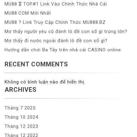
MU88 🎖️ TOP#1 Link Vào Chính Thức Nhà Cái
MU88.COM Mới Nhất
MU88 ?️ Link Truy Cập Chính Thức MU888.BZ
Mơ thấy người yêu cũ đánh lô đề con số gì trúng lớn?
Mơ thấy đi nước ngoài đánh lô đề con số gì?
Hướng dẫn chơi Ba Tây trên nhà cái CASINO online
RECENT COMMENTS
Không có bình luận nào để hiển thị.
ARCHIVES
Tháng 7 2025
Tháng 10 2024
Tháng 12 2023
Tháng 12 2022