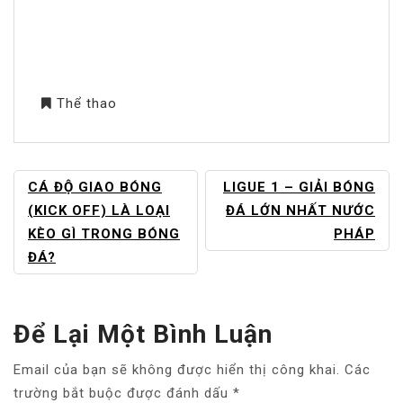
Thể thao
ĐIỀU
CÁ ĐỘ GIAO BÓNG
LIGUE 1 – GIẢI BÓNG
HƯỚNG
(KICK OFF) LÀ LOẠI
ĐÁ LỚN NHẤT NƯỚC
BÀI
KÈO GÌ TRONG BÓNG
PHÁP
VIẾT
ĐÁ?
Để Lại Một Bình Luận
Email của bạn sẽ không được hiển thị công khai.
Các
trường bắt buộc được đánh dấu
*