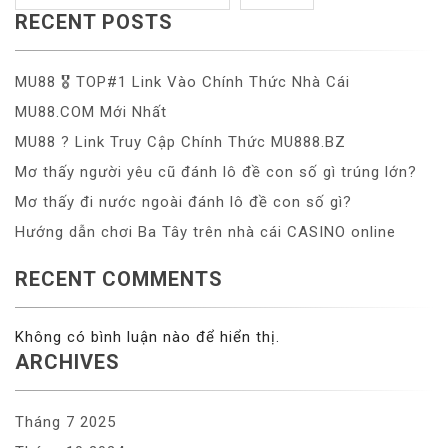
RECENT POSTS
MU88 🎖️ TOP#1 Link Vào Chính Thức Nhà Cái
MU88.COM Mới Nhất
MU88 ?️ Link Truy Cập Chính Thức MU888.BZ
Mơ thấy người yêu cũ đánh lô đề con số gì trúng lớn?
Mơ thấy đi nước ngoài đánh lô đề con số gì?
Hướng dẫn chơi Ba Tây trên nhà cái CASINO online
RECENT COMMENTS
Không có bình luận nào để hiển thị.
ARCHIVES
Tháng 7 2025