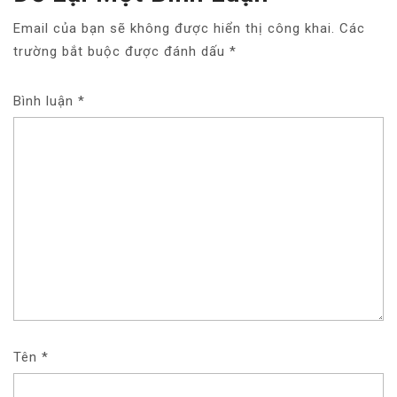
Email của bạn sẽ không được hiển thị công khai.
Các
trường bắt buộc được đánh dấu
*
Bình luận
*
Tên
*