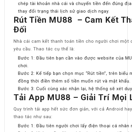
chép tài khoản nhà cái và chuyển tiền đến đúng đị
thay đổi trạng thái lịch sử giao dịch ngay.
Rút Tiền MU88 – Cam Kết Th
Đối
Nhà cái cam kết thanh toán tiền cho người chơi một
yêu cầu. Thao tác cụ thể là:
Bước 1: Đầu tiên bạn cần vào được website của MU
chơi.
Bước 2: Kế tiếp bạn chọn mục “Rút tiền”, trên biểu m
đồng thời điền thêm số tiền muốn rút và mật khẩu.
Bước 3: Cuối cùng xác nhận lại, hệ thống sẽ xét duy
Tải App MU88 – Giải Trí Mọi 
Quy trình tải app hết sức đơn giản, với cả Android h
thao tác như sau:
Bước 1: Đầu tiên người chơi lấy điện thoại cá nhân