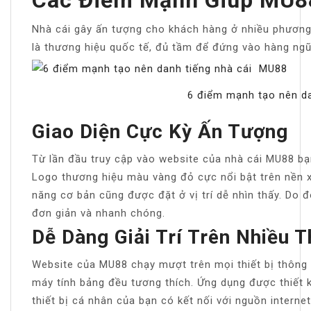
Các Điểm Mạnh Giúp MU88
Nhà cái gây ấn tượng cho khách hàng ở nhiều phương
là thương hiệu quốc tế, đủ tầm để đứng vào hàng ngũ 
6 điểm mạnh tạo nên d
Giao Diện Cực Kỳ Ấn Tượng
Từ lần đầu truy cập vào website của nhà cái MU88 bạ
Logo thương hiệu màu vàng đỏ cực nổi bật trên nền
năng cơ bản cũng được đặt ở vị trí dễ nhìn thấy. Do đ
đơn giản và nhanh chóng.
Dễ Dàng Giải Trí Trên Nhiều T
Website của MU88 chạy mượt trên mọi thiết bị thông m
máy tính bảng đều tương thích. Ứng dụng được thiết k
thiết bị cá nhân của bạn có kết nối với nguồn internet