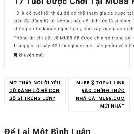
17 Tuổi Được Chơi Tại MU88
18 là độ tuổi tối thiểu để có thể tham gia cá cược tạ
kiện để đăng ký tài khoản, nếu cố tình tức là vi phạm
không có tài khoản ngân hàng, như vậy việc giao dịch
Thông tin chi tiết về MU88 đã được chia sẻ trong bài
trang giải trí này để trải nghiệm mọi sản phẩm và kiế
khuyến mãi
ĐIỀU
MƠ THẤY NGƯỜI YÊU
MU88 🎖️ TOP#1 LINK
HƯỚNG
CŨ ĐÁNH LÔ ĐỀ CON
VÀO CHÍNH THỨC
BÀI
SỐ GÌ TRÚNG LỚN?
NHÀ CÁI MU88.COM
VIẾT
MỚI NHẤT
Để Lại Một Bình Luận