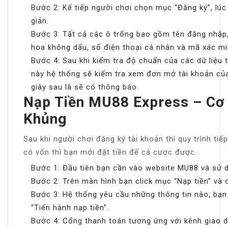
Bước 2: Kế tiếp người chơi chọn mục “Đăng ký”, lú
giản.
Bước 3: Tất cả các ô trống bao gồm tên đăng nhập, m
hoa không dấu, số điện thoại cá nhân và mã xác mi
Bước 4: Sau khi kiểm tra độ chuẩn của các dữ liệu 
này hệ thống sẽ kiểm tra xem đơn mở tài khoản của
giây sau là sẽ có thông báo.
Nạp Tiền MU88 Express – Cơ 
Khủng
Sau khi người chơi đăng ký tài khoản thì quy trình tiếp
có vốn thì bạn mới đặt tiền để cá cược được.
Bước 1: Đầu tiên bạn cần vào website MU88 và sử 
Bước 2: Trên màn hình bạn click mục “Nạp tiền” và 
Bước 3: Hệ thống yêu cầu những thông tin nào, bạn 
“Tiến hành nạp tiền”.
Bước 4: Cổng thanh toán tương ứng với kênh giao 