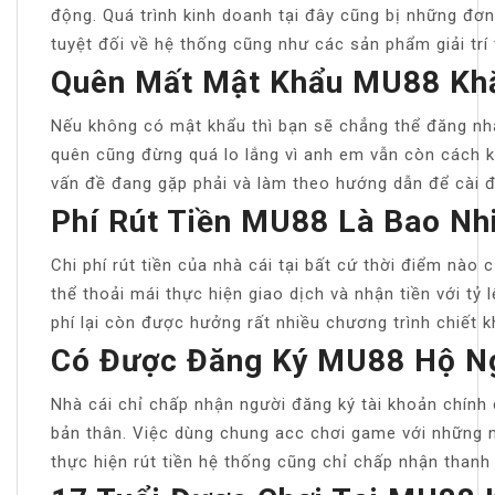
động. Quá trình kinh doanh tại đây cũng bị những đơn
tuyệt đối về hệ thống cũng như các sản phẩm giải trí 
Quên Mất Mật Khẩu MU88 Khắ
Nếu không có mật khẩu thì bạn sẽ chẳng thể đăng nhậ
quên cũng đừng quá lo lắng vì anh em vẫn còn cách k
vấn đề đang gặp phải và làm theo hướng dẫn để cài đ
Phí Rút Tiền MU88 Là Bao Nh
Chi phí rút tiền của nhà cái tại bất cứ thời điểm nào
thể thoải mái thực hiện giao dịch và nhận tiền với tỷ
phí lại còn được hưởng rất nhiều chương trình chiết 
Có Được Đăng Ký MU88 Hộ N
Nhà cái chỉ chấp nhận người đăng ký tài khoản chính 
bản thân. Việc dùng chung acc chơi game với những ng
thực hiện rút tiền hệ thống cũng chỉ chấp nhận than