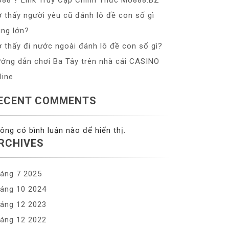
88 ?️ Link Truy Cập Chính Thức MU888.BZ
 thấy người yêu cũ đánh lô đề con số gì
úng lớn?
 thấy đi nước ngoài đánh lô đề con số gì?
ớng dẫn chơi Ba Tây trên nhà cái CASINO
line
ECENT COMMENTS
ông có bình luận nào để hiển thị.
RCHIVES
áng 7 2025
áng 10 2024
áng 12 2023
áng 12 2022