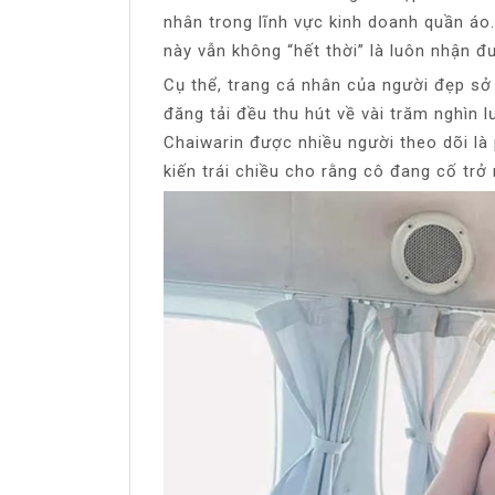
nhân trong lĩnh vực kinh doanh quần áo
này vẫn không “hết thời” là luôn nhận
Cụ thể, trang cá nhân của người đẹp sở
đăng tải đều thu hút về vài trăm nghìn l
Chaiwarin được nhiều người theo dõi là
kiến trái chiều cho rằng cô đang cố tr