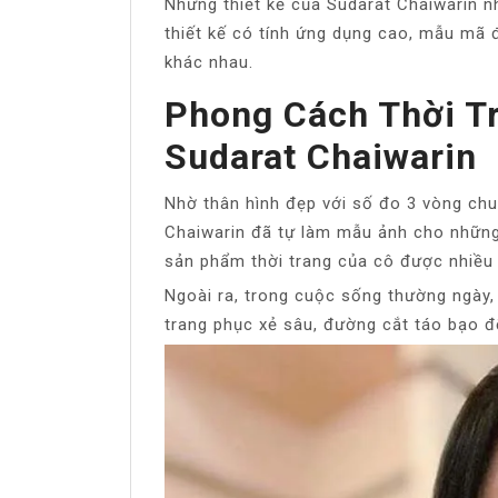
Những thiết kế của Sudarat Chaiwarin n
thiết kế có tính ứng dụng cao, mẫu mã 
khác nhau.
Phong Cách Thời Tr
Sudarat Chaiwarin
Nhờ thân hình đẹp với số đo 3 vòng chu
Chaiwarin đã tự làm mẫu ảnh cho những
sản phẩm thời trang của cô được nhiều
Ngoài ra, trong cuộc sống thường ngày,
trang phục xẻ sâu, đường cắt táo bạo đ