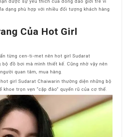
hận được sự yêu thích của đông đảo giới trẻ vì
đa dạng phù hợp với nhiều đối tượng khách hàng
ang Của Hot Girl
ẩn từng cen-ti-met nên hot girl Sudarat
 bộ đồ bơi mà mình thiết kế. Cũng nhờ vậy nên
 người quan tâm, mua hàng.
 hot girl Sudarat Chaiwarin thường diện những bộ
ể khoe trọn vẹn “cặp đào” quyến rũ của cơ thể.