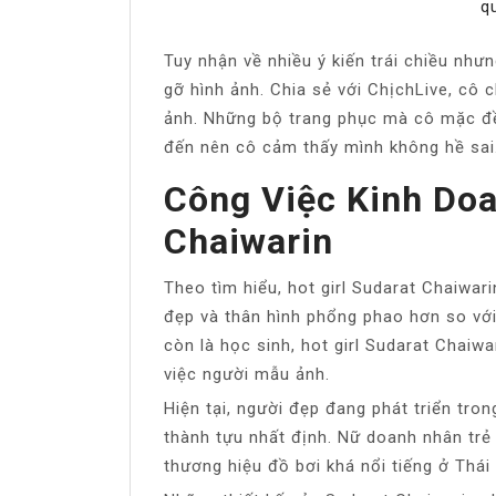
q
Tuy nhận về nhiều ý kiến trái chiều nh
gỡ hình ảnh. Chia sẻ với ChịchLive, cô 
ảnh. Những bộ trang phục mà cô mặc đề
đến nên cô cảm thấy mình không hề sai
Công Việc Kinh Doa
Chaiwarin
Theo tìm hiểu, hot girl Sudarat Chaiwari
đẹp và thân hình phổng phao hơn so với 
còn là học sinh, hot girl Sudarat Chaiw
việc người mẫu ảnh.
Hiện tại, người đẹp đang phát triển tron
thành tựu nhất định. Nữ doanh nhân trẻ
thương hiệu đồ bơi khá nổi tiếng ở Thái