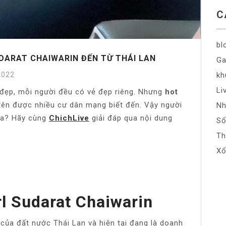
C
bl
DARAT CHAIWARIN ĐẾN TỪ THÁI LAN
Ga
2022
kh
Li
 đẹp, mỗi người đều có vẻ đẹp riêng. Nhưng
hot
 tên được nhiều cư dân mạng biết đến. Vậy người
Nh
hoa? Hãy cùng
ChichLive
giải đáp qua nội dung
S
Th
Xổ
rl Sudarat Chaiwarin
 của đất nước Thái Lan và hiện tại đang là doanh