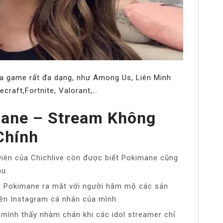
a game rất đa dạng, như Among Us, Liên Minh
ecraft,Fortnite, Valorant,…
ane – Stream Không
Chính
viên của Chichlive còn được biết Pokimane cũng
au.
r Pokimane ra mắt với người hâm mộ các sản
rên Instagram cá nhân của mình.
 mình thấy nhàm chán khi các idol streamer chỉ