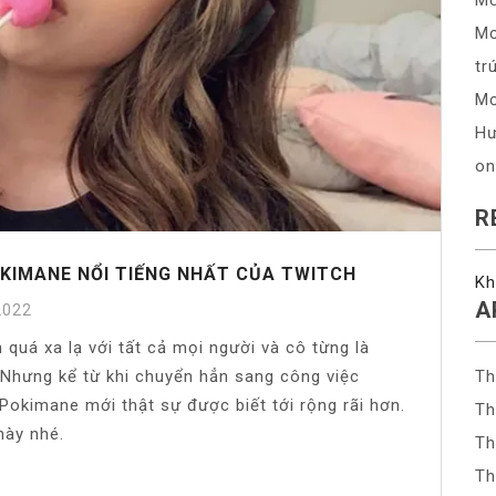
MU
Mơ
tr
Mơ
Hư
on
R
KIMANE NỔI TIẾNG NHẤT CỦA TWITCH
Kh
A
2022
quá xa lạ với tất cả mọi người và cô từng là
 Nhưng kể từ khi chuyển hẳn sang công việc
Th
 Pokimane mới thật sự được biết tới rộng rãi hơn.
Th
này nhé.
Th
Th