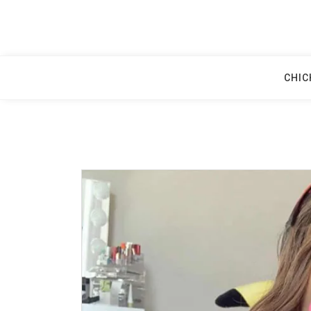
Skip
to
content
CHIC