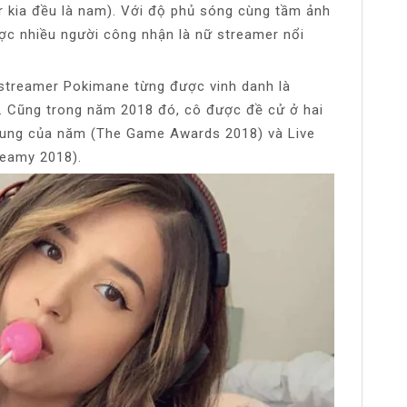
r kia đều là nam). Với độ phủ sóng cùng tầm ảnh
c nhiều người công nhận là nữ streamer nổi
, streamer Pokimane từng được vinh danh là
. Cũng trong năm 2018 đó, cô được đề cử ở hai
dung của năm (The Game Awards 2018) và Live
reamy 2018).