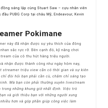
 đồng sáng lập cùng Stuart Saw – cựu nhân viên
g đầu PUBG Corp tại châu Mỹ, Endeavour, Kevin
reamer Pokimane
amer này đã nhận được sự yêu thích của đông
 nhan sắc rực rỡ. Bên cạnh đó, kỹ năng chơi
stream của cô thu hút hàng triệu người.
và nhận được thành công như ngày hôm nay,
 streamer triệu view cần có thời gian và sự kiên
g chỉ đòi hỏi bạn phải cần cù, chăm chỉ sáng tạo
mình. Mà bạn còn phải thường xuyên livestream
h trong những khung giờ nhất định. Việc trò
bạn và giới thiệu bạn với những người xung
 nhiều hơn và góp phần giúp công việc làm