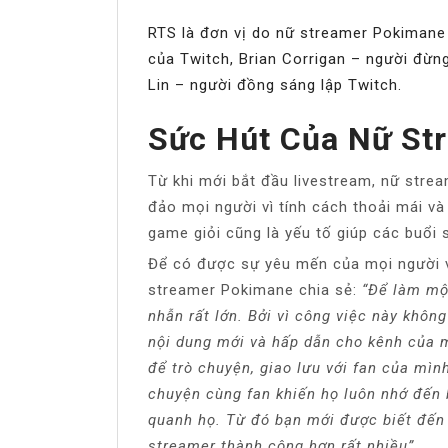
RTS là đơn vị do nữ streamer Pokimane
của Twitch, Brian Corrigan – người đừn
Lin – người đồng sáng lập Twitch.
Sức Hút Của Nữ St
Từ khi mới bắt đầu livestream, nữ stre
đảo mọi người vì tính cách thoải mái và
game giỏi cũng là yếu tố giúp các buổi 
Để có được sự yêu mến của mọi người 
streamer Pokimane chia sẻ:
“Để làm một
nhẫn rất lớn. Bởi vì công việc này khôn
nội dung mới và hấp dẫn cho kênh của 
để trò chuyện, giao lưu với fan của mìn
chuyện cùng fan khiến họ luôn nhớ đến 
quanh họ. Từ đó bạn mới được biết đến
streamer thành công hơn rất nhiều”