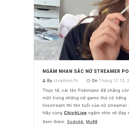
NGẮM NHAN SẮC NỮ STREAMER PO
By
ctvadmin76
On
Tháng 12 10, 
Thực tế, cái tên Pokimane đã chẳng còn 
một trong những nữ game thủ có tiếng.
livestream thì tên tuổi của nữ streamer
Hãy cùng
ChichLive
ngắm nhìn vẻ đẹp 
Xem thêm:
Sodo66
,
Mu88