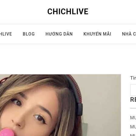
CHICHLIVE
HLIVE
BLOG
HƯỚNG DẪN
KHUYẾN MÃI
NHÀ C
Tì
R
MU
MU