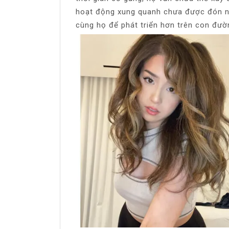
hoạt động xung quanh chưa được đón nh
cùng họ để phát triển hơn trên con đườ