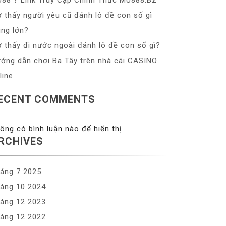
88 ?️ Link Truy Cập Chính Thức MU888.BZ
 thấy người yêu cũ đánh lô đề con số gì
úng lớn?
 thấy đi nước ngoài đánh lô đề con số gì?
ớng dẫn chơi Ba Tây trên nhà cái CASINO
line
ECENT COMMENTS
ông có bình luận nào để hiển thị.
RCHIVES
áng 7 2025
áng 10 2024
áng 12 2023
áng 12 2022